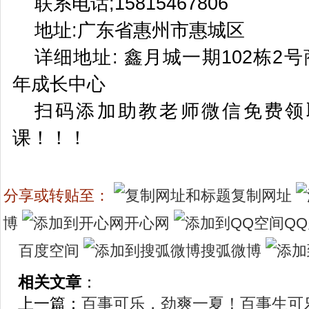
联系电话;15815467806
地址:广东省惠州市惠城区
详细地址: 鑫月城一期102栋2
年成长中心
扫码添加助教老师微信免费领
课！！！
分享或转贴至：
复制网址
博
开心网
Q
百度空间
搜弧微博
相关文章
：
上一篇：
百事可乐，劲爽一夏！百事生可