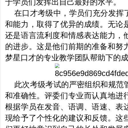
于学员们发挥出自己最好的水平。
在口才考级中，学员们充分发挥
和能力，取得了优异的成绩。无论
还是语言流利度和情感表达能力，
的进步。这是他们前期的准备和努
梦星口才的专业教学团队帮助下的
此次考级考试的严密组织和规范
和准确性。评委们专业而认真地进
根据学员在发音、语调、语速、表
现给予了个性化的建议和反馈。这