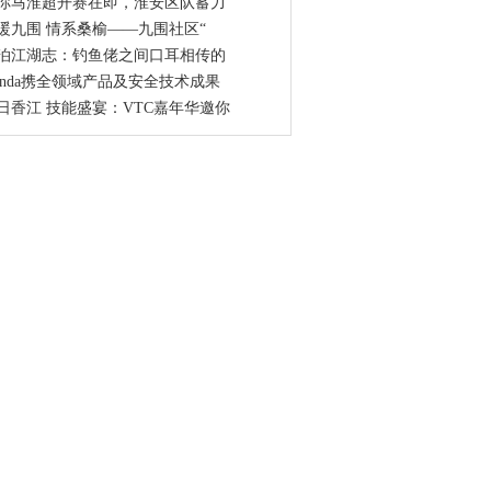
你马淮超开赛在即，淮安区队蓄力
暖九围 情系桑榆——九围社区“
泊江湖志：钓鱼佬之间口耳相传的
onda携全领域产品及安全技术成果
日香江 技能盛宴：VTC嘉年华邀你