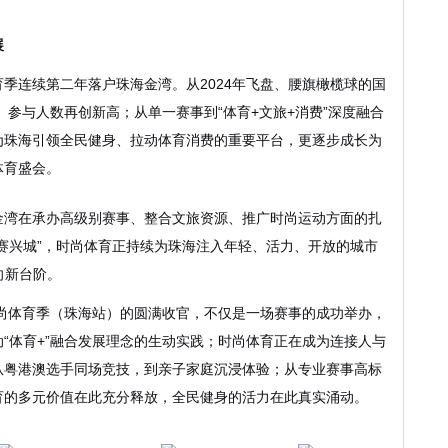
展
育季连续第二年落户珠海金湾。从
2024年
飞盘、腰旗橄榄球的国
、参与人数再创新高；从单一赛事到“体育+文旅+消费”深度融合
为珠海引领全民健身、拉动体育消费的重要平台，更逐步成长为
体育盛会。
金湾在承办高级别赛事、整合文旅资源、推广时尚运动方面的扎
赛兴城”，时尚体育正持续为珠海注入年轻、活力、开放的城市
向新台阶。
时尚体育季（珠海站）的圆满收官，不仅是一场赛事的成功举办，
“体育+”融合发展理念的生动实践
；时尚体育正在成为连接人与
从粤港澳选手同场竞技，到亲子家庭沉浸体验；从专业赛事高标
育的多元价值在此充分释放，全民健身的活力在此真实涌动。