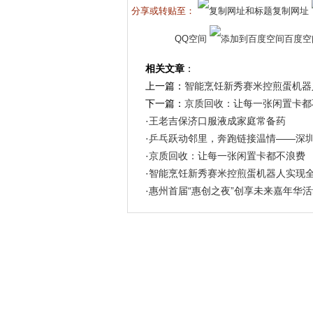
分享或转贴至：
复制网址
QQ空间
百度空
相关文章
：
上一篇：
智能烹饪新秀赛米控煎蛋机器
下一篇：
京质回收：让每一张闲置卡都
·
王老吉保济口服液成家庭常备药
·
乒乓跃动邻里，奔跑链接温情——深
·
京质回收：让每一张闲置卡都不浪费
·
智能烹饪新秀赛米控煎蛋机器人实现
·
惠州首届“惠创之夜”创享未来嘉年华