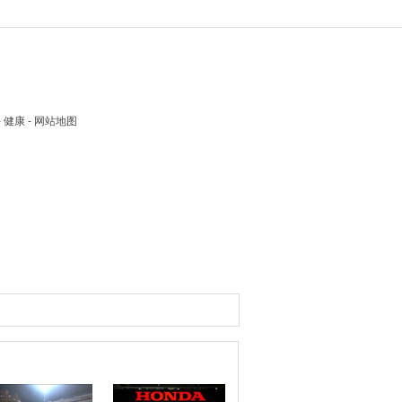
 - 健康 - 网站地图
图推荐